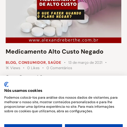
Medicamento Alto Custo Negado
BLOG
,
CONSUMIDOR
,
SAÚDE
13 de março de 2021
1K
Views
0
Likes
0
Comentários
Como Conseguir?
Nós usamos cookies
Podemos colocá-los para análise dos nossos dados de visitantes, para
melhorar o nosso site, mostrar conteúdos personalizados e para lhe
…
1
2
3
>
8
proporcionar uma óptima experiência no site. Para mais informações
sobre os cookies que utilizamos, abra as configurações.