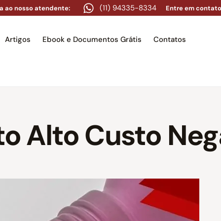
(11) 94335-8334
a ao nosso atendente:
Entre em contato
Artigos
Ebook e Documentos Grátis
Contatos
e
Equipe
Áreas de atuação
Artigos
Ebook e Docume
o Alto Custo Ne