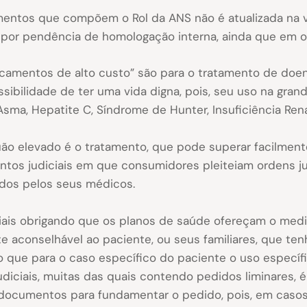
amentos que compõem o Rol da ANS não é atualizada na 
or pendência de homologação interna, ainda que em ou
camentos de alto custo” são para o tratamento de doen
sibilidade de ter uma vida digna, pois, seu uso na gran
ma, Hepatite C, Síndrome de Hunter, Insuficiência Renal
ão elevado é o tratamento, que pode superar facilmente
os judiciais em que consumidores pleiteiam ordens ju
dos pelos seus médicos.
ciais obrigando que os planos de saúde ofereçam o med
e aconselhável ao paciente, ou seus familiares, que te
do que para o caso específico do paciente o uso espec
judiciais, muitas das quais contendo pedidos liminares,
documentos para fundamentar o pedido, pois, em casos 