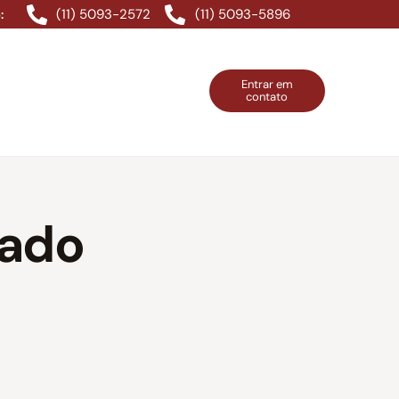
(11) 5093-2572
(11) 5093-5896
:
Entrar em
contato
ntos Grátis
Contatos
Entrar em contato
gado