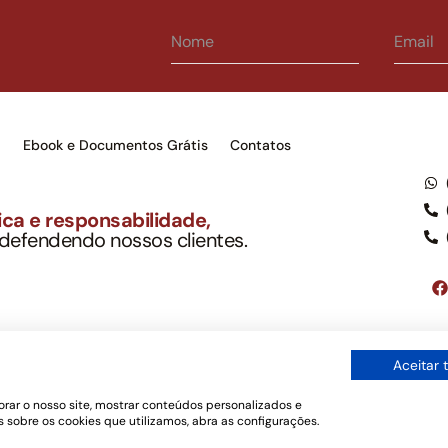
s
Ebook e Documentos Grátis
Contatos
ca e responsabilidade,
 defendendo nossos clientes.
to Soc. Ind. Adv.
001-03 – OAB/SP nº 22477
Google LLC, tampouco oferece serviços públicos oficiais. Somos um e
Aceitar 
ordo com a legislação vigente e o Código de Ética e Disciplina da OAB
os de uso
rar o nosso site, mostrar conteúdos personalizados e
 sobre os cookies que utilizamos, abra as configurações.