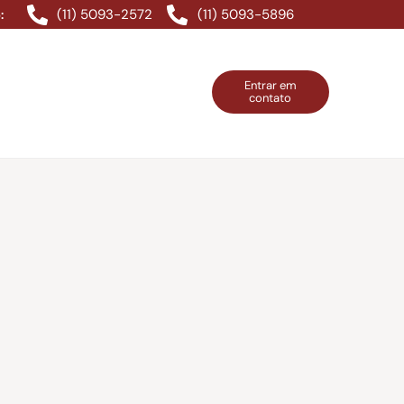
(11) 5093-2572
(11) 5093-5896
:
Entrar em
contato
ntos Grátis
Contatos
Entrar em contato