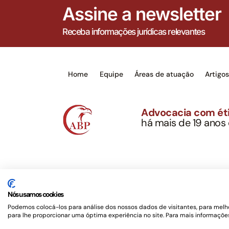
Assine a newsletter
Receba informações jurídicas relevantes
Home
Equipe
Áreas de atuação
Artigo
Advocacia com éti
há mais de 19 anos
Alexandre Berthe Pin
CNPJ: 27.814.132/0
Este site não é um produto Meta Platforms, Inc., 
serviços jurídicos, privativos de advogados, de ac
Nós usamos cookies
OAB/SP nº 22477 –
Política de Privacidade e Term
Podemos colocá-los para análise dos nossos dados de visitantes, para melho
para lhe proporcionar uma óptima experiência no site. Para mais informações
Desenvolvido por
Rotamaxima Digital