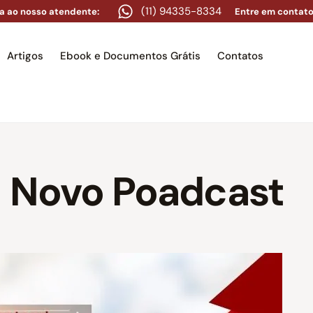
(11) 94335-8334
a ao nosso atendente:
Entre em contato
Artigos
Ebook e Documentos Grátis
Contatos
e
Equipe
Áreas de atuação
Artigos
Ebook e Docume
– Novo Poadcast