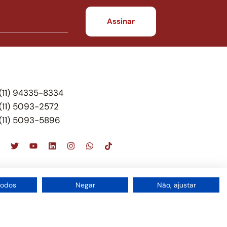
(11) 94335-8334
(11) 5093-2572
(11) 5093-5896
scritório de advocacia, que oferece apenas
todos
Negar
Não, ajustar
 do Brasil – Alexandre Berthe Pinto Soc. de Adv,
1