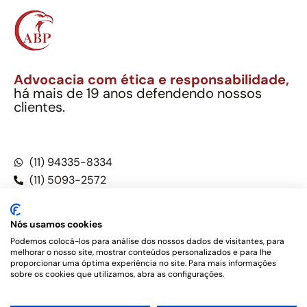
Advocacia com ética e responsabilidade,
há mais de 19 anos defendendo nossos
clientes.
Alexandre Berthe Pinto Soc. Ind. Adv.
CNPJ: 27.814.132/0001-03 – OAB/SP nº 22477
(11) 94335-8334
(11) 5093-2572
(11) 5093-5896
Nós usamos cookies
Podemos colocá-los para análise dos nossos dados de visitantes, para
melhorar o nosso site, mostrar conteúdos personalizados e para lhe
Este site não é um produto Meta Platforms, Inc., Google LLC,
proporcionar uma óptima experiência no site. Para mais informações
tampouco oferece serviços públicos oficiais. Somos um
sobre os cookies que utilizamos, abra as configurações.
escritório de advocacia, que oferece apenas serviços jurídicos,
privativos de advogados, de acordo com a legislação vigente e