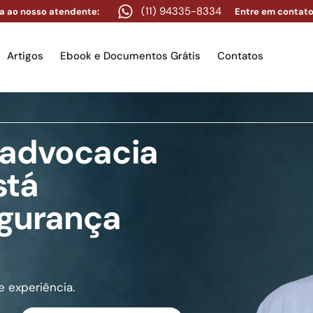
(11) 94335-8334
a ao nosso atendente:
Entre em contato
Artigos
Ebook e Documentos Grátis
Contatos
e advocacia
e
Equipe
Áreas de atuação
Artigos
Ebook e Docume
stá
gurança
 experiência.