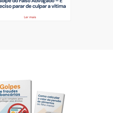
Golpe do Falso Advogado – É
Golpe do Fa
eciso parar de culpar a vítima
fazer se 
Ler mais