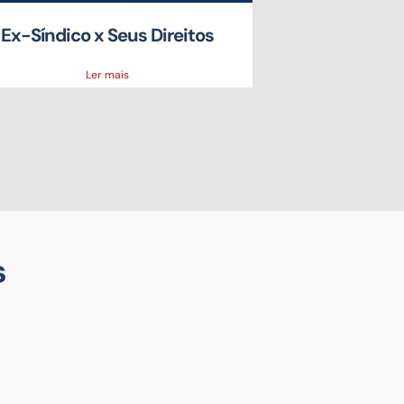
Ex-Síndico x Seus Direitos
Fraude d
Bi
Ler mais
s