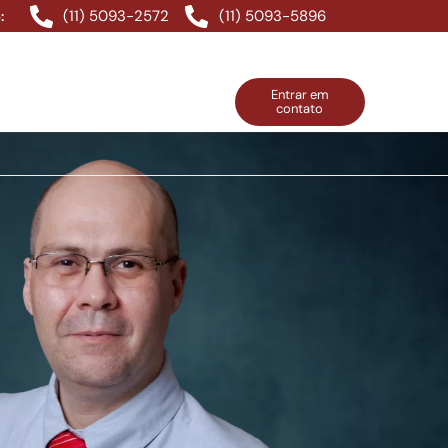
(11) 5093-2572
(11) 5093-5896
:
Entrar em
contato
ntos Grátis
Contatos
Entrar em contato