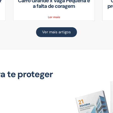
r
Carro Grande x Vaga Pequena e
a falta de coragem
pr
Ler mais
Ver mais artigos
a te proteger