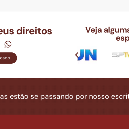
us direitos
Veja alguma
esp
nosco
tas estão se passando por nosso escrit