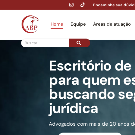
Encaminhe sua dúvid
Home
Equipe
Áreas de atuação
Escritório d
Hom
para quem e
buscando se
jurídica
Advogados com mais de 20 anos de