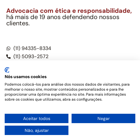
Advocacia com ética e responsabilidade,
há mais de 19 anos defendendo nossos
clientes.
Alexandre Berthe Pinto Soc. Ind. Adv.
CNPJ: 27.814.132/0001-03 – OAB/SP nº 22477
(11) 94335-8334
(11) 5093-2572
(11) 5093-5896
Nós usamos cookies
Podemos colocá-los para análise dos nossos dados de visitantes, para
melhorar o nosso site, mostrar conteúdos personalizados e para lhe
Este site não é um produto Meta Platforms, Inc., Google LLC,
proporcionar uma óptima experiência no site. Para mais informações
tampouco oferece serviços públicos oficiais. Somos um
sobre os cookies que utilizamos, abra as configurações.
escritório de advocacia, que oferece apenas serviços jurídicos,
privativos de advogados, de acordo com a legislação vigente e
o Código de Ética e Disciplina da OAB do Brasil – Alexandre
1
Aceitar todos
Negar
Berthe Pinto Soc. de Adv, OAB/SP nº 22477 –
Política de
Privacidade e Termos de uso
Não, ajustar
Desenvolvido por
Rotamaxima Digital