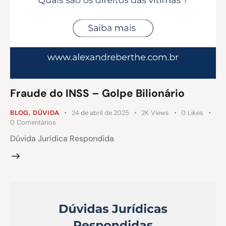
Fraude do INSS – Golpe Bilionário
BLOG
,
DÚVIDA
24 de abril de 2025
2K
Views
0
Likes
0
Comentários
Dúvida Jurídica Respondida