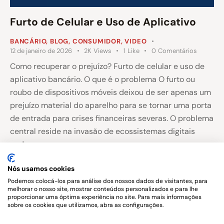
Furto de Celular e Uso de Aplicativo
BANCÁRIO
,
BLOG
,
CONSUMIDOR
,
VIDEO
12 de janeiro de 2026
2K
Views
1
Like
0
Comentários
Como recuperar o prejuízo? Furto de celular e uso de
aplicativo bancário. O que é o problema O furto ou
roubo de dispositivos móveis deixou de ser apenas um
prejuízo material do aparelho para se tornar uma porta
de entrada para crises financeiras severas. O problema
central reside na invasão de ecossistemas digitais
onde…
Nós usamos cookies
Podemos colocá-los para análise dos nossos dados de visitantes, para
melhorar o nosso site, mostrar conteúdos personalizados e para lhe
…
1
2
3
>
77
proporcionar uma óptima experiência no site. Para mais informações
sobre os cookies que utilizamos, abra as configurações.