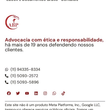
Advocacia com ética e responsabilidade,
há mais de 19 anos defendendo nossos
clientes.
Alexandre Berthe Pinto Soc. Ind. Adv.
CNPJ: 27.814.132/0001-03 – OAB/SP nº 22477
(11) 94335-8334
(11) 5093-2572
(11) 5093-5896
Este site não é um produto Meta Platforms, Inc., Google LLC,
tampouco oferece serviços públicos oficiais. Somos um