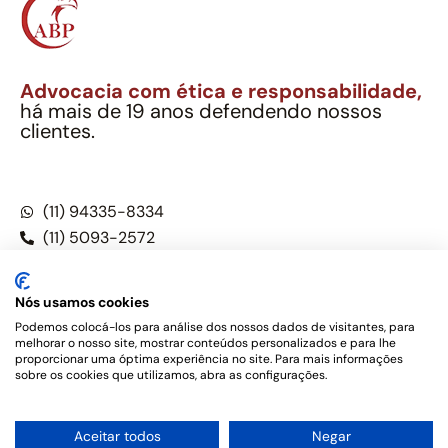
Advocacia com ética e responsabilidade,
há mais de 19 anos defendendo nossos
clientes.
Alexandre Berthe Pinto Soc. Ind. Adv.
CNPJ: 27.814.132/0001-03 – OAB/SP nº 22477
(11) 94335-8334
(11) 5093-2572
(11) 5093-5896
Nós usamos cookies
Podemos colocá-los para análise dos nossos dados de visitantes, para
melhorar o nosso site, mostrar conteúdos personalizados e para lhe
Este site não é um produto Meta Platforms, Inc., Google LLC,
proporcionar uma óptima experiência no site. Para mais informações
tampouco oferece serviços públicos oficiais. Somos um
sobre os cookies que utilizamos, abra as configurações.
escritório de advocacia, que oferece apenas serviços jurídicos,
privativos de advogados, de acordo com a legislação vigente e
o Código de Ética e Disciplina da OAB do Brasil – Alexandre
1
Aceitar todos
Negar