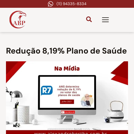
(11) 94335-8334
Redução 8,19% Plano de Saúde