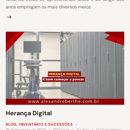
anos empregam os mais diversos meios
Herança Digital
BLOG
,
INVENTÁRIO E SUCESSÕES
16 de fevereiro de 2024
717
Views
0
Likes
0
Comentários