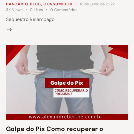
BANCÁRIO
,
BLOG
,
CONSUMIDOR
13 de junho de 2022
3K
Views
0
Likes
0
Comentários
Sequestro Relâmpago
Golpe do Pix Como recuperar o