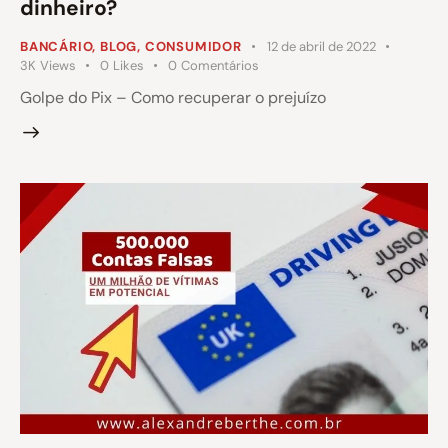
dinheiro?
BANCÁRIO
,
BLOG
,
CONSUMIDOR
12 de abril de 2022
3K
Views
0
Likes
0
Comentários
Golpe do Pix – Como recuperar o prejuízo