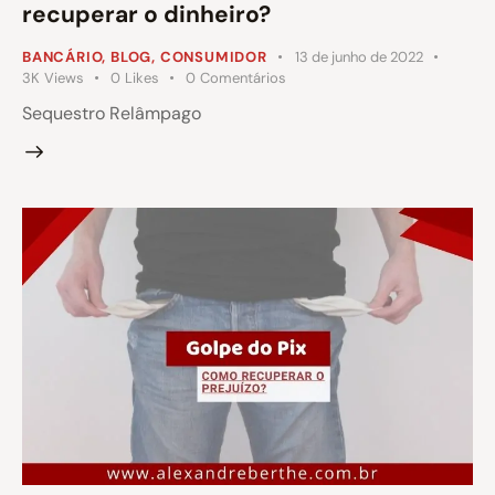
recuperar o dinheiro?
BANCÁRIO
,
BLOG
,
CONSUMIDOR
13 de junho de 2022
3K
Views
0
Likes
0
Comentários
Sequestro Relâmpago