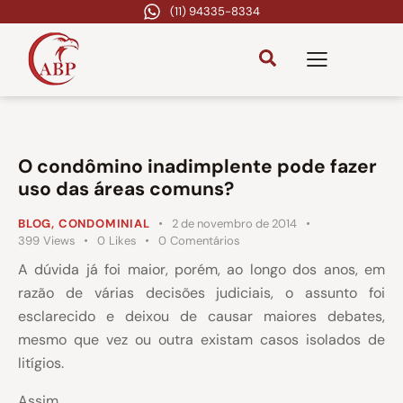
(11) 94335-8334
O condômino inadimplente pode fazer
uso das áreas comuns?
BLOG
,
CONDOMINIAL
2 de novembro de 2014
399
Views
0
Likes
0
Comentários
A dúvida já foi maior, porém, ao longo dos anos, em
razão de várias decisões judiciais, o assunto foi
esclarecido e deixou de causar maiores debates,
mesmo que vez ou outra existam casos isolados de
litígios.
Assim,