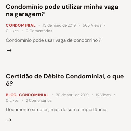
Condomínio pode utilizar minha vaga
na garagem?
CONDOMINIAL
13 de maio de 2019
565
Views
0
Likes
0
Comentários
Condomínio pode usar vaga de condômino ?
Certidão de Débito Condominial, o que
é?
BLOG
,
CONDOMINIAL
20 de abril de 2019
1K
Views
0
Likes
2
Comentários
Documento simples, mas de suma importância.