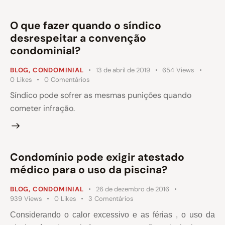
O que fazer quando o síndico
desrespeitar a convenção
condominial?
BLOG
,
CONDOMINIAL
13 de abril de 2019
654
Views
0
Likes
0
Comentários
Síndico pode sofrer as mesmas punições quando
cometer infração.
Condomínio pode exigir atestado
médico para o uso da piscina?
BLOG
,
CONDOMINIAL
26 de dezembro de 2016
939
Views
0
Likes
3
Comentários
Considerando o calor excessivo e as férias , o uso da