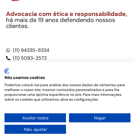
Advocacia com ética e responsabilidade,
há mais de 19 anos defendendo nossos
clientes.
Alexandre Berthe Pinto Soc. Ind. Adv.
CNPJ: 27.814.132/0001-03 – OAB/SP nº 22477
(11) 94335-8334
(11) 5093-2572
(11) 5093-5896
Nós usamos cookies
Podemos colocá-los para análise dos nossos dados de visitantes, para
melhorar o nosso site, mostrar conteúdos personalizados e para lhe
Este site não é um produto Meta Platforms, Inc., Google LLC,
proporcionar uma óptima experiência no site. Para mais informações
tampouco oferece serviços públicos oficiais. Somos um
sobre os cookies que utilizamos, abra as configurações.
escritório de advocacia, que oferece apenas serviços jurídicos,
privativos de advogados, de acordo com a legislação vigente e
o Código de Ética e Disciplina da OAB do Brasil – Alexandre
1
Aceitar todos
Negar
Berthe Pinto Soc. de Adv, OAB/SP nº 22477 –
Política de
Tudo bem?
Privacidade e Termos de uso
Não, ajustar