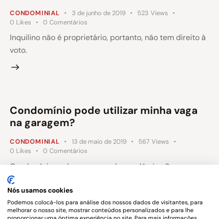
CONDOMINIAL
3 de junho de 2019
523
Views
0
Likes
0
Comentários
Inquilino não é proprietário, portanto, não tem direito à
voto.
Condomínio pode utilizar minha vaga
na garagem?
CONDOMINIAL
13 de maio de 2019
567
Views
0
Likes
0
Comentários
Condomínio pode usar vaga de condômino ?
Nós usamos cookies
Podemos colocá-los para análise dos nossos dados de visitantes, para
melhorar o nosso site, mostrar conteúdos personalizados e para lhe
…
1
2
3
>
19
proporcionar uma óptima experiência no site. Para mais informações