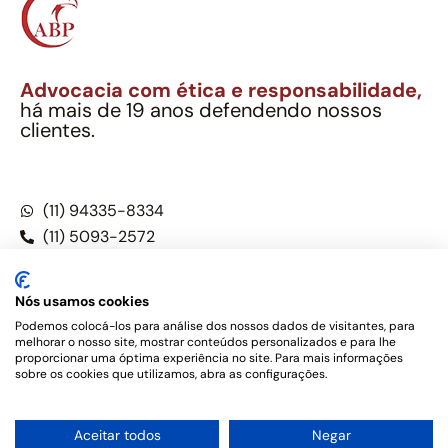
Advocacia com ética e responsabilidade,
há mais de 19 anos defendendo nossos
clientes.
Alexandre Berthe Pinto Soc. Ind. Adv.
CNPJ: 27.814.132/0001-03 – OAB/SP nº 22477
(11) 94335-8334
(11) 5093-2572
(11) 5093-5896
Nós usamos cookies
Podemos colocá-los para análise dos nossos dados de visitantes, para
melhorar o nosso site, mostrar conteúdos personalizados e para lhe
Este site não é um produto Meta Platforms, Inc., Google LLC,
proporcionar uma óptima experiência no site. Para mais informações
tampouco oferece serviços públicos oficiais. Somos um
sobre os cookies que utilizamos, abra as configurações.
escritório de advocacia, que oferece apenas serviços jurídicos,
privativos de advogados, de acordo com a legislação vigente e
o Código de Ética e Disciplina da OAB do Brasil – Alexandre
1
Aceitar todos
Negar