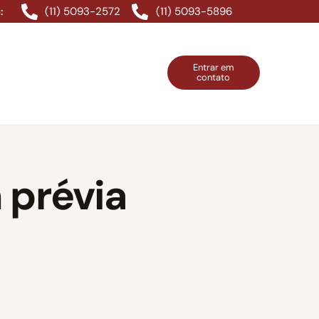
(11) 5093-2572
(11) 5093-5896
:
Entrar em
contato
ntos Grátis
Contatos
Entrar em contato
 prévia