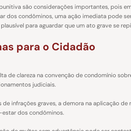
a punitiva são considerações importantes, pois 
ar dos condôminos, uma ação imediata pode ser
a plausível para aguardar que um ato grave se repit
mas para o Cidadão
falta de clareza na convenção de condomínio sob
ionamentos judiciais.
s de infrações graves, a demora na aplicação de
-estar dos condôminos.
cação de multas sem advertência pode ser contest