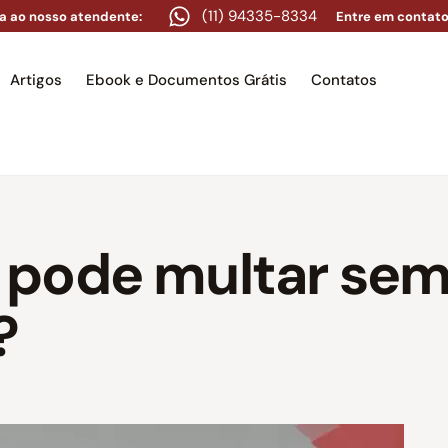
(11) 94335-8334
a ao nosso atendente:
Entre em contato
Artigos
Ebook e Documentos Grátis
Contatos
e
Equipe
Áreas de atuação
Artigos
Ebook e Docume
pode multar sem
?