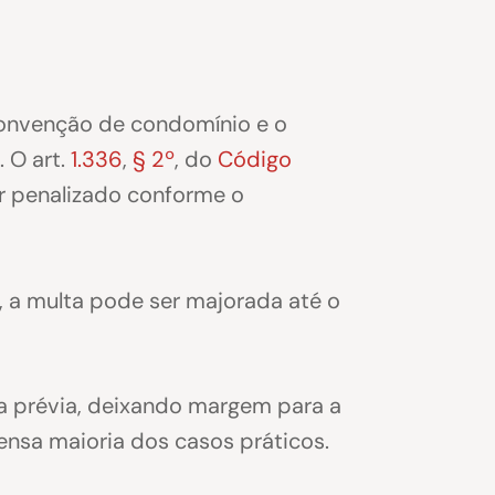
convenção de condomínio e o
 O art.
1.336
,
§ 2º
, do
Código
r penalizado conforme o
, a multa pode ser majorada até o
a prévia, deixando margem para a
nsa maioria dos casos práticos.