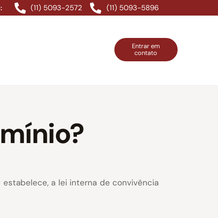
(11) 5093-2572
(11) 5093-5896
:
Entrar em
contato
ntos Grátis
Contatos
Entrar em contato
mínio?
stabelece, a lei interna de convivência