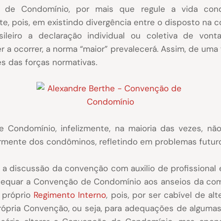
de Condomínio, por mais que regule a vida cond
nte, pois, em existindo divergência entre o disposto na 
sileiro a declaração individual ou coletiva de von
 a ocorrer, a norma “maior” prevalecerá. Assim, de uma
es das forças normativas.
 Condomínio, infelizmente, na maioria das vezes, n
rmente dos condôminos, refletindo em problemas futuros
 discussão da convenção com auxilio de profissional ex
 adequar a Convenção de Condomínio aos anseios da com
o próprio
Regimento Interno
, pois, por ser cabível de al
própria Convenção, ou seja, para adequações de alguma