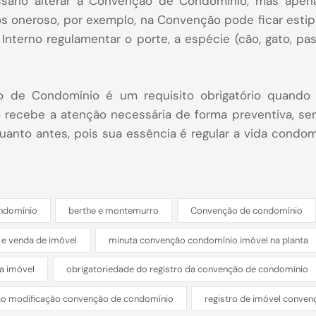
sário alterar a Convenção de Condomínio, mas apen
os oneroso, por exemplo, na Convenção pode ficar est
nterno regulamentar o porte, a espécie (cão, gato, pas
o de Condomínio é um requisito obrigatório quando
não recebe a atenção necessária de forma preventiva, 
anto antes, pois sua essência é regular a vida condom
ondomínio
berthe e montemurro
Convenção de condomínio
e venda de imóvel
minuta convenção condomínio imóvel na planta
a imóvel
obrigatoriedade do registro da convenção de condomínio
o modificação convenção de condomínio
registro de imóvel conve