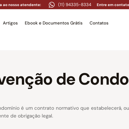
(11) 94335-8334
a ao nosso atendente:
Entre em contato
Artigos
Ebook e Documentos Grátis
Contatos
e
Equipe
Áreas de atuação
Artigos
Ebook e Docume
venção de Condo
mínio é um contrato normativo que estabelecerá, ou e
nte de obrigação legal.