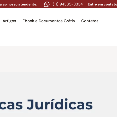
(11) 94335-8334
a ao nosso atendente:
Entre em contato
Artigos
Ebook e Documentos Grátis
Contatos
e
Equipe
Áreas de atuação
Artigos
Ebook e Docume