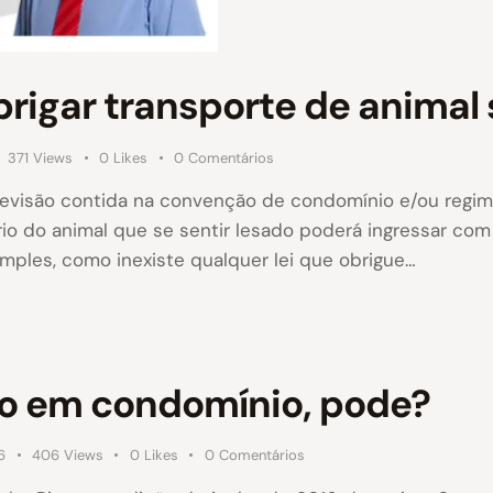
rigar transporte de animal
371
Views
0
Likes
0
Comentários
previsão contida na convenção de condomínio e/ou regim
ário do animal que se sentir lesado poderá ingressar co
simples, como inexiste qualquer lei que obrigue…
o em condomínio, pode?
6
406
Views
0
Likes
0
Comentários