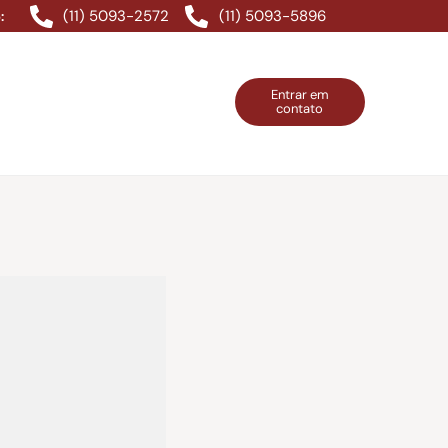
(11) 5093-2572
(11) 5093-5896
:
Entrar em
contato
ntos Grátis
Contatos
Entrar em contato