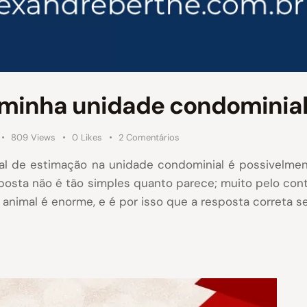
a minha unidade condominia
809
Views
0
Likes
2
Comentários
al de estimação na unidade condominial é possivelmen
sposta não é tão simples quanto parece; muito pelo con
nimal é enorme, e é por isso que a resposta correta 