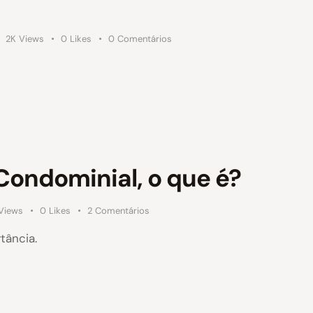
2K
Views
0
Likes
0
Comentários
Condominial, o que é?
Views
0
Likes
2
Comentários
tância.