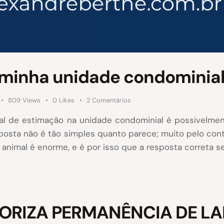
a minha unidade condominia
809
Views
0
Likes
2
Comentários
al de estimação na unidade condominial é possivelmen
sposta não é tão simples quanto parece; muito pelo con
nimal é enorme, e é por isso que a resposta correta 
UTORIZA PERMANÊNCIA DE L