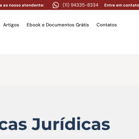
(11) 94335-8334
a ao nosso atendente:
Entre em contato
Artigos
Ebook e Documentos Grátis
Contatos
e
Equipe
Áreas de atuação
Artigos
Ebook e Docume