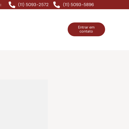
(11) 5093-2572
(11) 5093-5896
:
Entrar em
contato
ntos Grátis
Contatos
Entrar em contato