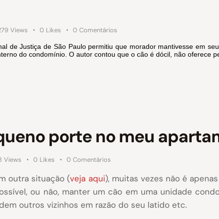
279
Views
0
Likes
0
Comentários
unal de Justiça de São Paulo permitiu que morador mantivesse em s
nterno do condomínio. O autor contou que o cão é dócil, não oferece pe
equeno porte no meu apart
8
Views
0
Likes
0
Comentários
 outra situação (
veja aqui
), muitas vezes não é apenas
possível, ou não, manter um cão em uma unidade condo
m outros vizinhos em razão do seu latido etc.