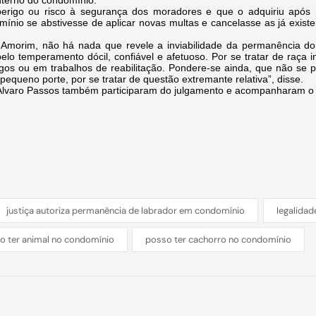
interno do condomínio.
erigo ou risco à s
egurança dos moradores e que o adquiriu após 
mínio se abstivesse de aplicar novas multas e cancelasse as já existe
Amorim, não há nada que revele a inviabilidade da permanência do
lo temperamento dócil, confiável e afetuoso. Por se tratar de raça 
os ou em trabalhos de reabilitação. Pondere-se ainda, que não se
queno porte, por se tratar de questão extremante relativa”, disse.
varo Passos também participaram do julgamento e acompanharam o vo
justiça autoriza permanência de labrador em condomínio
legalida
o ter animal no condomínio
posso ter cachorro no condomínio