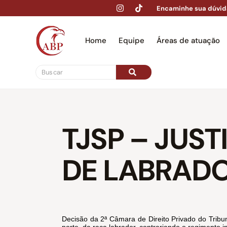
Encaminhe sua dúvid
Home
Equipe
Áreas de atuação
Hom
TJSP – JUS
DE LABRAD
Decisão da 2ª Câmara de Direito Privado do Trib