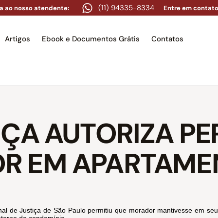
(11) 94335-8334
a ao nosso atendente:
Entre em contato
Artigos
Ebook e Documentos Grátis
Contatos
e
Equipe
Áreas de atuação
Artigos
Ebook e Docume
TIÇA AUTORIZA 
OR EM APARTAM
unal de Justiça de São Paulo permitiu que morador mantivesse em s