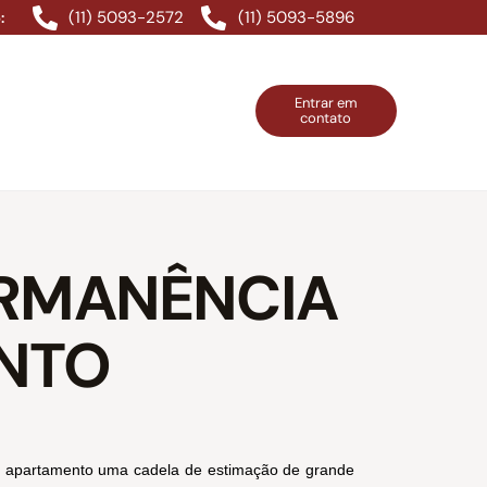
(11) 5093-2572
(11) 5093-5896
:
Entrar em
contato
ntos Grátis
Contatos
Entrar em contato
PERMANÊNCIA
ENTO
eu apartamento uma cadela de estimação de grande