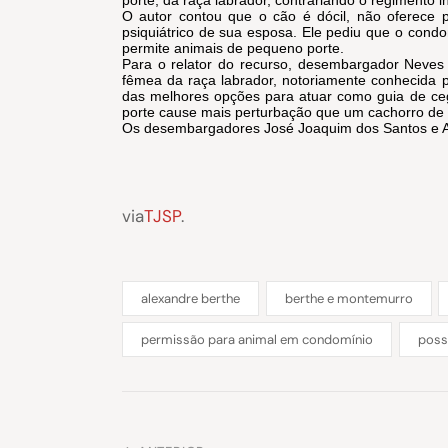
porte, da raça labrador, contrariando o regimento 
O autor contou que o cão é dócil, não oferece p
psiquiátrico de sua esposa. Ele pediu que o condo
permite animais de pequeno porte.
Para o relator do recurso, desembargador Neves 
fêmea da raça labrador, notoriamente conhecida pe
das melhores opções para atuar como guia de ceg
porte cause mais perturbação que um cachorro de pe
Os desembargadores José Joaquim dos Santos e Al
via
TJSP
.
alexandre berthe
berthe e montemurro
permissão para animal em condomínio
poss