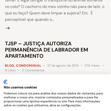
tema? É legal obrigar o transporte do animal somente
no colo? O cachorro do meu vizinho não para de latir, o
que eu faço? Quem deve limpar a sujeira? Etc. É
perceptível que quando o…
TJSP – JUSTIÇA AUTORIZA
PERMANÊNCIA DE LABRADOR EM
APARTAMENTO
BLOG
,
CONDOMINIAL
27 de agosto de 2014
279
Views
0
Likes
0
Comentários
Decisão da 2ª Câmara de Direito Privado do Tribunal de Justiça
de São Paulo permitiu que morador mantivesse em seu
apartamento uma cadela de estimação de grande porte, da
Nós usamos cookies
raça labrador, contrariando o regimento interno do condomínio.
O autor contou que o cão é dócil, não oferece perigo ou risco à
Podemos colocá-los para análise dos nossos dados de visitantes, para
s
melhorar o nosso site, mostrar conteúdos personalizados e para lhe
proporcionar uma óptima experiência no site. Para mais informações
sobre os cookies que utilizamos, abra as configurações.