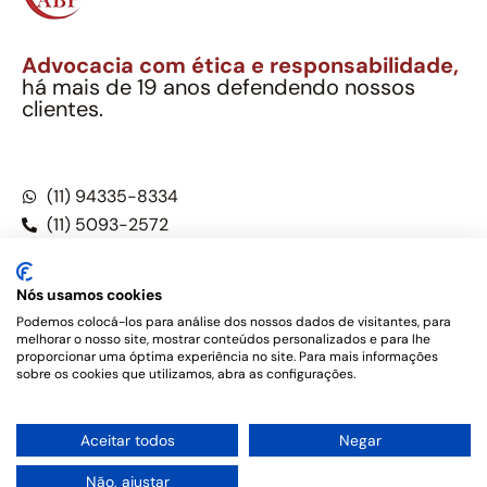
Advocacia com ética e responsabilidade,
há mais de 19 anos defendendo nossos
clientes.
Alexandre Berthe Pinto Soc. Ind. Adv.
CNPJ: 27.814.132/0001-03 – OAB/SP nº 22477
(11) 94335-8334
(11) 5093-2572
(11) 5093-5896
Nós usamos cookies
Podemos colocá-los para análise dos nossos dados de visitantes, para
melhorar o nosso site, mostrar conteúdos personalizados e para lhe
Este site não é um produto Meta Platforms, Inc., Google LLC,
proporcionar uma óptima experiência no site. Para mais informações
tampouco oferece serviços públicos oficiais. Somos um
sobre os cookies que utilizamos, abra as configurações.
escritório de advocacia, que oferece apenas serviços jurídicos,
privativos de advogados, de acordo com a legislação vigente e
o Código de Ética e Disciplina da OAB do Brasil – Alexandre
1
Aceitar todos
Negar
Berthe Pinto Soc. de Adv, OAB/SP nº 22477 –
Política de
Privacidade e Termos de uso
Não, ajustar