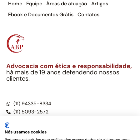
Home
Equipe
Áreas de atuação
Artigos
Ebook e Documentos Grátis
Contatos
Advocacia com ética e responsabilidade,
há mais de 19 anos defendendo nossos
clientes.
Alexandre Berthe Pinto Soc. Ind. Adv.
CNPJ: 27.814.132/0001-03 – OAB/SP nº 22477
(11) 94335-8334
(11) 5093-2572
(11) 5093-5896
Nós usamos cookies
Podemos colocá-los para análise dos nossos dados de visitantes, para