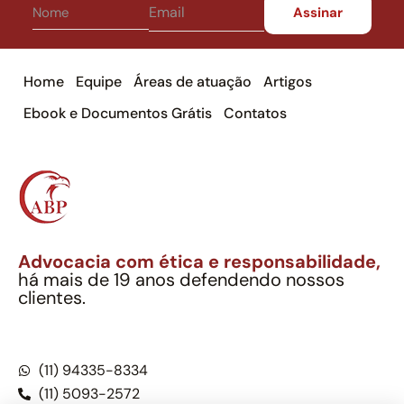
Home
Equipe
Áreas de atuação
Artigos
Ebook e Documentos Grátis
Contatos
Advocacia com ética e responsabilidade,
há mais de 19 anos defendendo nossos
clientes.
Alexandre Berthe Pinto Soc. Ind. Adv.
CNPJ: 27.814.132/0001-03 – OAB/SP nº 22477
(11) 94335-8334
(11) 5093-2572