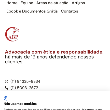
Home
Equipe
Áreas de atuação
Artigos
Ebook e Documentos Grátis
Contatos
Advocacia com ética e responsabilidade,
há mais de 19 anos defendendo nossos
clientes.
Alexandre Berthe Pinto Soc. Ind. Adv.
CNPJ: 27.814.132/0001-03 – OAB/SP nº 22477
(11) 94335-8334
(11) 5093-2572
(11) 5093-5896
Nós usamos cookies
Podemos colocá-los para análise dos nossos dados de visitantes, para