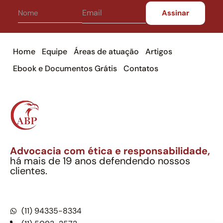
Home
Equipe
Áreas de atuação
Artigos
Ebook e Documentos Grátis
Contatos
Advocacia com ética e responsabilidade,
há mais de 19 anos defendendo nossos
clientes.
Alexandre Berthe Pinto Soc. Ind. Adv.
CNPJ: 27.814.132/0001-03 – OAB/SP nº 22477
(11) 94335-8334