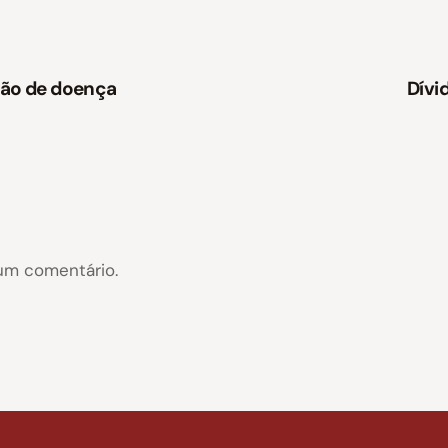
ção de doença
Dívi
um comentário.