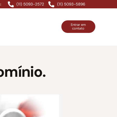
(11) 5093-2572
(11) 5093-5896
:
Entrar em
contato
ntos Grátis
Contatos
Entrar em contato
omínio.