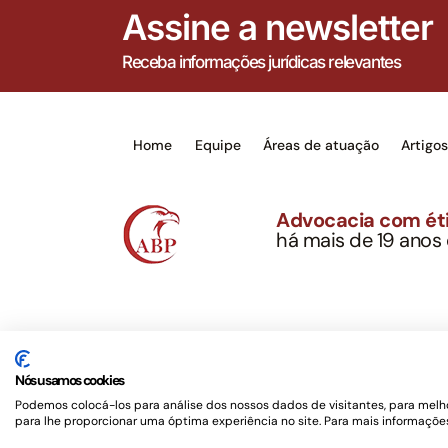
Assine a newsletter
Receba informações jurídicas relevantes
Home
Equipe
Áreas de atuação
Artigo
Advocacia com éti
há mais de 19 anos
Alexandre Berthe Pin
CNPJ: 27.814.132/0
Este site não é um produto Meta Platforms, Inc., 
serviços jurídicos, privativos de advogados, de ac
Nós usamos cookies
OAB/SP nº 22477 –
Política de Privacidade e Term
Podemos colocá-los para análise dos nossos dados de visitantes, para melho
para lhe proporcionar uma óptima experiência no site. Para mais informações
Desenvolvido por
Rotamaxima Digital