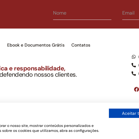
s
Ebook e Documentos Grátis
Contatos
ca e responsabilidade,
 defendendo nossos clientes.
to Soc. Ind. Adv.
001-03 – OAB/SP nº 22477
Google LLC, tampouco oferece serviços públicos oficiais. Somos um e
Aceitar 
ordo com a legislação vigente e o Código de Ética e Disciplina da OAB
os de uso
rar o nosso site, mostrar conteúdos personalizados e
 sobre os cookies que utilizamos, abra as configurações.