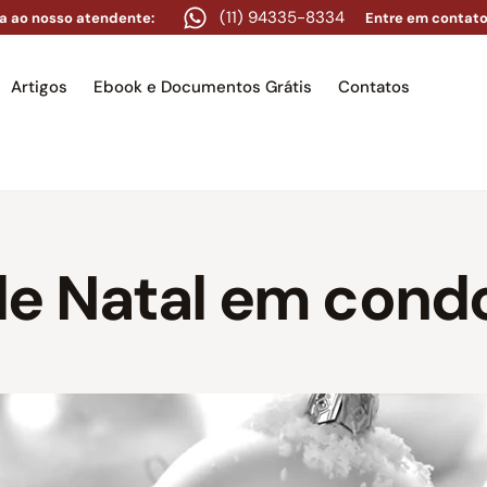
(11) 94335-8334
a ao nosso atendente:
Entre em contato
Artigos
Ebook e Documentos Grátis
Contatos
e
Equipe
Áreas de atuação
Artigos
Ebook e Docume
e Natal em cond