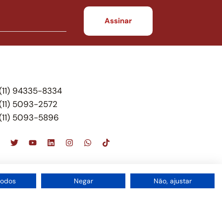
(11) 94335-8334
(11) 5093-2572
(11) 5093-5896
scritório de advocacia, que oferece apenas
todos
Negar
Não, ajustar
 do Brasil – Alexandre Berthe Pinto Soc. de Adv,
1