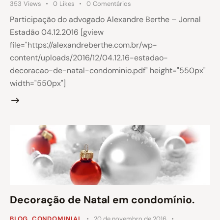
353
Views
0
Likes
0
Comentários
Participação do advogado Alexandre Berthe – Jornal
Estadão 04.12.2016 [gview
file="https://alexandreberthe.com.br/wp-
content/uploads/2016/12/04.12.16-estadao-
decoracao-de-natal-condominio.pdf" height="550px"
width="550px"]
Decoração de Natal em condomínio.
BLOG
,
CONDOMINIAL
20 de novembro de 2016