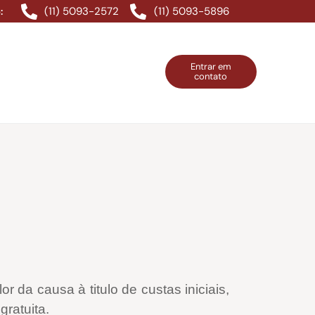
(11) 5093-2572
(11) 5093-5896
:
Entrar em
contato
ntos Grátis
Contatos
Entrar em contato
 da causa à titulo de custas iniciais,
gratuita.