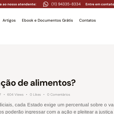
(11) 94335-8334
a ao nosso atendente:
Entre em contato
Artigos
Ebook e Documentos Grátis
Contatos
e
Equipe
Áreas de atuação
Artigos
Ebook e Docume
ção de alimentos?
7
604
Views
0
Likes
0
Comentários
iais, cada Estado exige um percentual sobre o valor
 poderão ingressar com a ação e pleitear a justiça 