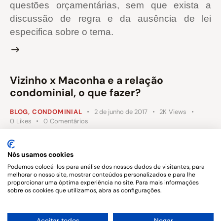
questões orçamentárias, sem que exista a
discussão de regra e da ausência de lei
especifica sobre o tema.
Vizinho x Maconha e a relação
condominial, o que fazer?
BLOG
,
CONDOMINIAL
2 de junho de 2017
2K
Views
0
Likes
0
Comentários
Frequentes são as reclamações sobre o uso
de maconha por vizinhos em condomínios, fato
Nós usamos cookies
que atinge os condomínios de todos os
Podemos colocá-los para análise dos nossos dados de visitantes, para
melhorar o nosso site, mostrar conteúdos personalizados e para lhe
padrões sociais, e a dúvida é o que fazer?
proporcionar uma óptima experiência no site. Para mais informações
sobre os cookies que utilizamos, abra as configurações.
1
Aceitar todos
Negar