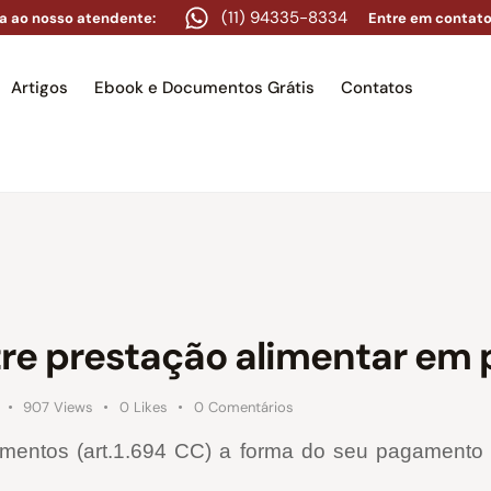
(11) 94335-8334
a ao nosso atendente:
Entre em contato
Artigos
Ebook e Documentos Grátis
Contatos
e
Equipe
Áreas de atuação
Artigos
Ebook e Docume
tre prestação alimentar em 
907
Views
0
Likes
0
Comentários
entos (art.1.694 CC) a forma do seu pagamento ef