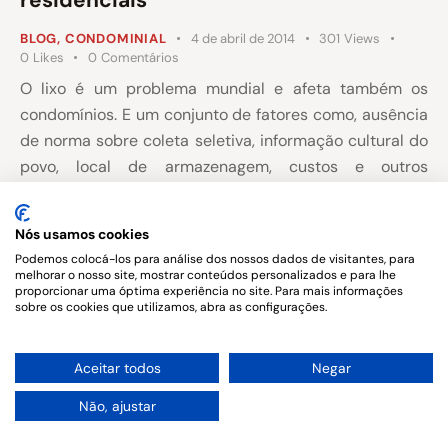
BLOG
,
CONDOMINIAL
4 de abril de 2014
301
Views
0
Likes
0
Comentários
O lixo é um problema mundial e afeta também os
condomínios. E um conjunto de fatores como, ausência
de norma sobre coleta seletiva, informação cultural do
povo, local de armazenagem, custos e outros
contribuem consideravelmente para que o problema
da destinação do lixo faça parte do cotidiano da vida
Nós usamos cookies
condominial.
Podemos colocá-los para análise dos nossos dados de visitantes, para
melhorar o nosso site, mostrar conteúdos personalizados e para lhe
proporcionar uma óptima experiência no site. Para mais informações
sobre os cookies que utilizamos, abra as configurações.
1
Aceitar todos
Negar
Copyright © 2026. All rights reserved.
Não, ajustar