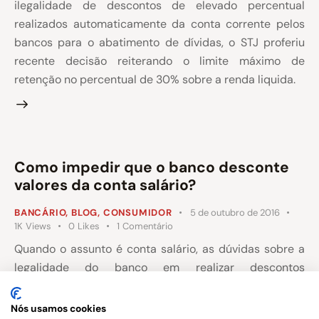
ilegalidade de descontos de elevado percentual
realizados automaticamente da conta corrente pelos
bancos para o abatimento de dívidas, o STJ proferiu
recente decisão reiterando o limite máximo de
retenção no percentual de 30% sobre a renda liquida.
Como impedir que o banco desconte
valores da conta salário?
BANCÁRIO
,
BLOG
,
CONSUMIDOR
5 de outubro de 2016
1K
Views
0
Likes
1
Comentário
Quando o assunto é conta salário, as dúvidas sobre a
legalidade do banco em realizar descontos
automáticos na conta para o abatimento de dívidas
são frequentes, até pelo fato de existir a ausência de
Nós usamos cookies