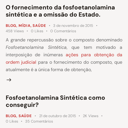
O fornecimento da fosfoetanolamina
sintética e a omissão do Estado.
BLOG
,
MÍDIA
,
SAÚDE
3 de novembro de 2015
458
Views
0
Likes
0
Comentários
A grande repercussão sobre o composto denominado
Fosfoetanolamina Sintética
, que tem motivado a
interposição de inúmeras
ações para obtenção da
ordem judicial
para o fornecimento do composto, que
atualmente é a única forma de obtenção,
Fosfoetanolamina Sintética como
conseguir?
BLOG
,
SAÚDE
21 de outubro de 2015
2K
Views
0
Likes
35
Comentários