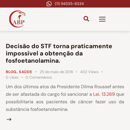
(11) 94335-8334
Decisão do STF torna praticamente
impossível a obtenção da
fosfoetanolamina.
BLOG
,
SAÚDE
25 de maio de 2016
402
Views
0
Likes
0
Comentários
Um dos últimos atos da Presidente Dilma Roussef antes
de ser afastada do cargo foi sancionar a
Lei. 13.269
que
possibilitaria aos pacientes de câncer fazer uso da
substância fosfoetanolamina.