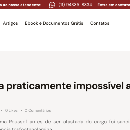
(11) 94335-8334
a ao nosso atendente:
Entre em contato
Artigos
Ebook e Documentos Grátis
Contatos
e
Equipe
Áreas de atuação
Artigos
Ebook e Docume
a praticamente impossível 
0
Likes
0
Comentários
lma Roussef antes de ser afastada do cargo foi sanc
ncia fosfoetanolamina.