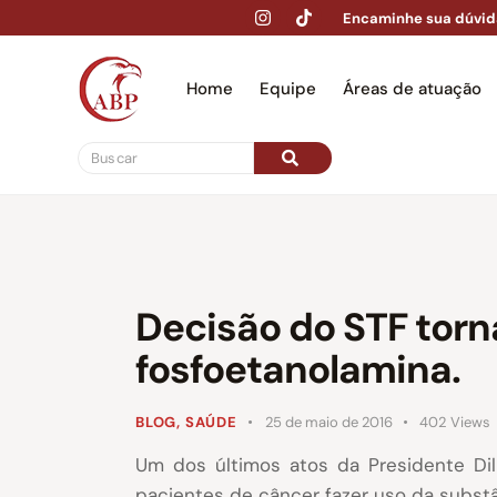
Encaminhe sua dúvid
Home
Equipe
Áreas de atuação
Hom
Decisão do STF torn
fosfoetanolamina.
BLOG
,
SAÚDE
25 de maio de 2016
402
Views
Um dos últimos atos da Presidente Di
pacientes de câncer fazer uso da substâ