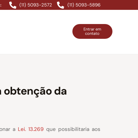
(11) 5093-2572
(11) 5093-5896
:
Entrar em
contato
ntos Grátis
Contatos
Entrar em contato
a obtenção da
ionar a
Lei. 13.269
que possibilitaria aos