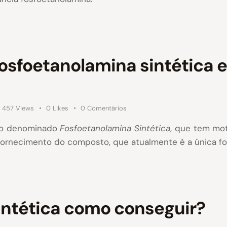
osfoetanolamina sintética 
457
Views
0
Likes
0
Comentários
to denominado
Fosfoetanolamina Sintética
, que tem mo
fornecimento do composto, que atualmente é a única f
intética como conseguir?