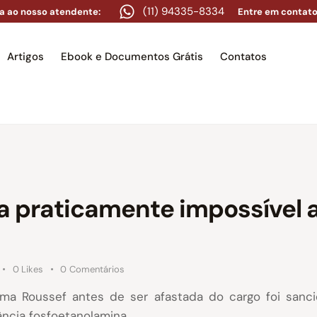
(11) 94335-8334
a ao nosso atendente:
Entre em contato
Artigos
Ebook e Documentos Grátis
Contatos
e
Equipe
Áreas de atuação
Artigos
Ebook e Docume
a praticamente impossível 
0
Likes
0
Comentários
lma Roussef antes de ser afastada do cargo foi sanc
ncia fosfoetanolamina.