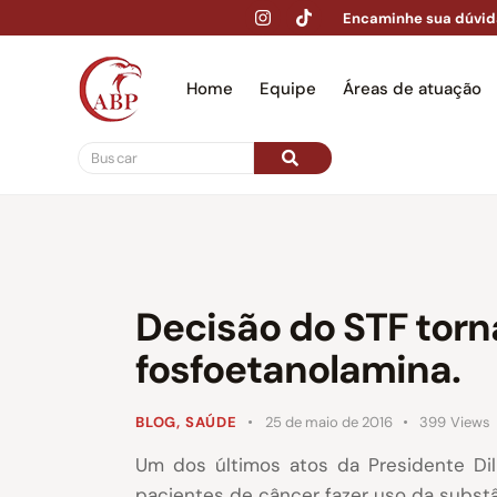
Encaminhe sua dúvid
Home
Equipe
Áreas de atuação
Hom
Decisão do STF torn
fosfoetanolamina.
BLOG
,
SAÚDE
25 de maio de 2016
399
Views
Um dos últimos atos da Presidente Di
pacientes de câncer fazer uso da substâ