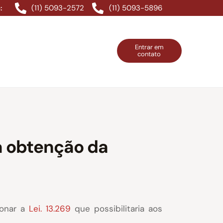
(11) 5093-2572
(11) 5093-5896
:
Entrar em
contato
ntos Grátis
Contatos
Entrar em contato
a obtenção da
ionar a
Lei. 13.269
que possibilitaria aos