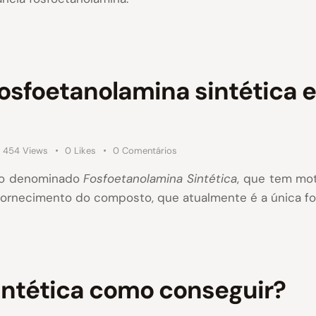
osfoetanolamina sintética 
454
Views
0
Likes
0
Comentários
to denominado
Fosfoetanolamina Sintética
, que tem mo
fornecimento do composto, que atualmente é a única f
intética como conseguir?