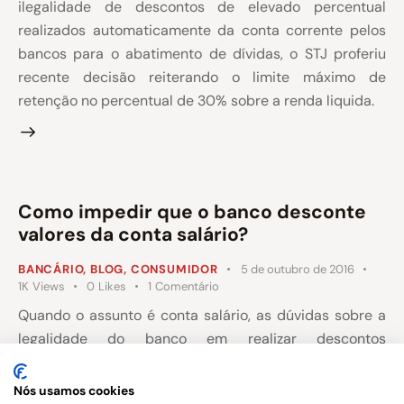
ilegalidade de descontos de elevado percentual
realizados automaticamente da conta corrente pelos
bancos para o abatimento de dívidas, o STJ proferiu
recente decisão reiterando o limite máximo de
retenção no percentual de 30% sobre a renda liquida.
Como impedir que o banco desconte
valores da conta salário?
BANCÁRIO
,
BLOG
,
CONSUMIDOR
5 de outubro de 2016
1K
Views
0
Likes
1
Comentário
Quando o assunto é conta salário, as dúvidas sobre a
legalidade do banco em realizar descontos
automáticos na conta para o abatimento de dívidas
são frequentes, até pelo fato de existir a ausência de
Nós usamos cookies