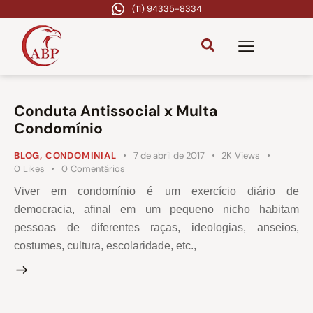
(11) 94335-8334
Conduta Antissocial x Multa
Condomínio
BLOG
,
CONDOMINIAL
7 de abril de 2017
2K
Views
0
Likes
0
Comentários
Viver em condomínio é um exercício diário de
democracia, afinal em um pequeno nicho habitam
pessoas de diferentes raças, ideologias, anseios,
costumes, cultura, escolaridade, etc.,