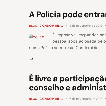
A Polícia pode entr
BLOG
,
CONDOMINIAL
8 de novembro de 2013
É impossível responder se
pessoa, após acionada pelo
que a Polícia adentre ao Condomínio.
É livre a participaç
conselho e adminis
BLOG
,
CONDOMINIAL
6 de novembro de 2013