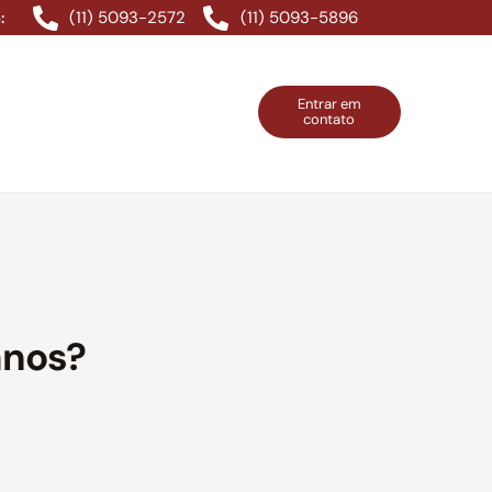
(11) 5093-2572
(11) 5093-5896
:
Entrar em
contato
ntos Grátis
Contatos
Entrar em contato
anos?