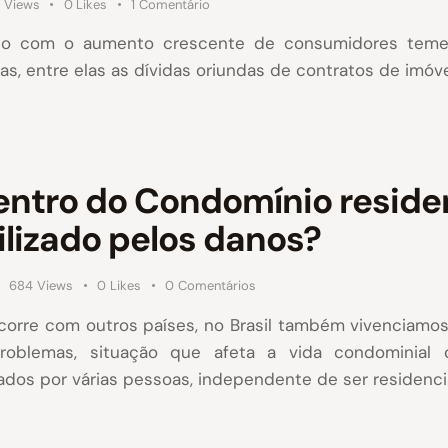
Views
0
Likes
1
Comentário
do com o aumento crescente de consumidores teme
, entre elas as dívidas oriundas de contratos de imóvei
entro do Condomínio reside
lizado pelos danos?
684
Views
0
Likes
0
Comentários
rre com outros países, no Brasil também vivenciamos 
roblemas, situação que afeta a vida condominial 
os por várias pessoas, independente de ser residencia