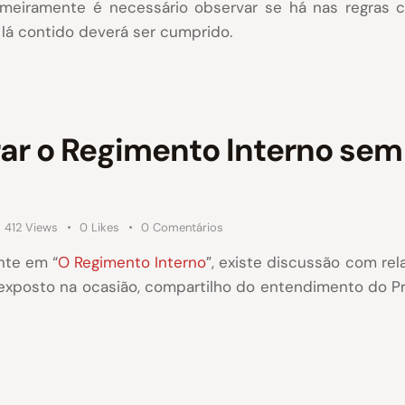
rimeiramente é necessário observar se há nas regras 
 lá contido deverá ser cumprido.
rar o Regimento Interno se
412
Views
0
Likes
0
Comentários
nte em “
O Regimento Interno
”, existe discussão com re
 exposto na ocasião, compartilho do entendimento do 