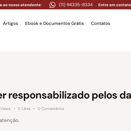
(11) 94335-8334
a ao nosso atendente:
Entre em contato
Artigos
Ebook e Documentos Grátis
Contatos
e
Equipe
Áreas de atuação
Artigos
Ebook e Docume
r responsabilizado pelos d
Views
0
Likes
0
Comentários
atenção.