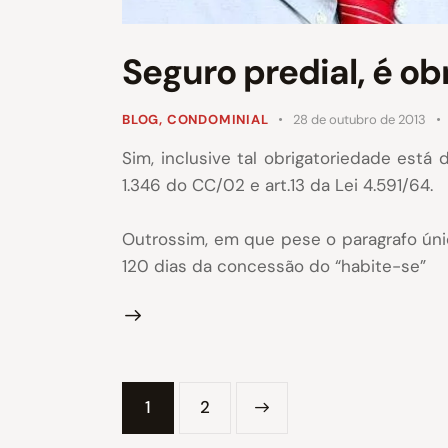
Seguro predial, é o
BLOG
,
CONDOMINIAL
28 de outubro de 2013
Sim, inclusive tal obrigatoriedade est
1.346 do CC/02 e art.13 da Lei 4.591/64.
Outrossim, em que pese o paragrafo únic
120 dias da concessão do “habite-se”
1
>
2