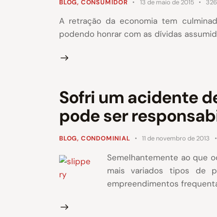
BLOG
,
CONSUMIDOR
13 de maio de 2015
326
A retração da economia tem culmina
podendo honrar com as dívidas assumidas
Sofri um acidente d
pode ser responsabi
BLOG
,
CONDOMINIAL
11 de novembro de 2013
Semelhantemente ao que oco
mais variados tipos de p
empreendimentos frequentad