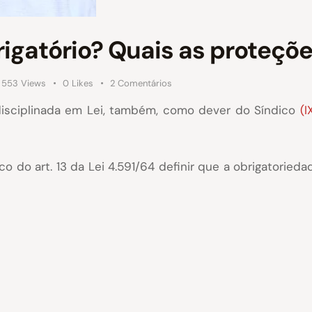
brigatório? Quais as proteçõ
553
Views
0
Likes
2
Comentários
á disciplinada em Lei, também, como dever do Síndico
(I
o do art. 13 da Lei 4.591/64 definir que a obrigatoried