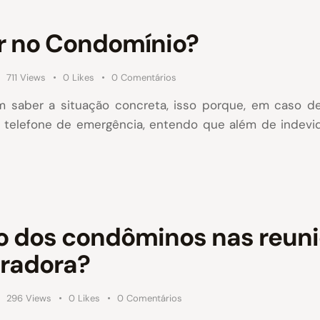
ar no Condomínio?
711
Views
0
Likes
0
Comentários
m saber a situação concreta, isso porque, em caso d
 telefone de emergência, entendo que além de indevid
ão dos condôminos nas reuni
tradora?
296
Views
0
Likes
0
Comentários