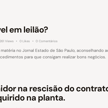
l em leilão?
261
Views
0
Likes
0
Comentários
 matéria no Jornal Estado de São Paulo, aconselhando a
ocedimentos para que consigam realizar bons negócios.
idor na rescisão do contra
uirido na planta.