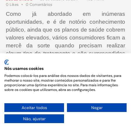
0
Likes
0
Comentários
Como já abordado em inúmeras
oportunidades, e é de notório conhecimento
público, ainda que os planos de saúde cobrem
valores elevados, vários consumidores ficam a
mercê da sorte quando precisam realizar
algum tipo de tratamento e são surpreendidos
pela recusa/demora na autorização do
Nós usamos cookies
procedimento.
Podemos colocá-los para análise dos nossos dados de visitantes, para
melhorar o nosso site, mostrar conteúdos personalizados e para lhe
proporcionar uma óptima experiência no site. Para mais informações
sobre os cookies que utilizamos, abra as configurações.
Copyright © 2026. All rights reserved.
1
Aceitar todos
Negar
Não, ajustar