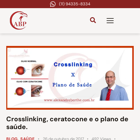
(11) 94335-8334
Crosslinking, ceratocone e o plano de
saúde.
BLOG
,
SAÚDE
26 de outubro de 2017
492
Views