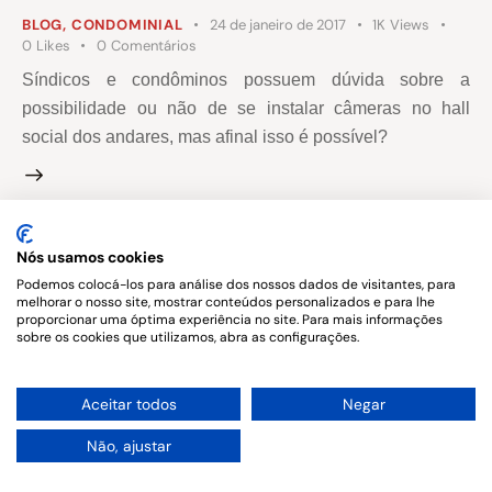
BLOG
,
CONDOMINIAL
24 de janeiro de 2017
1K
Views
0
Likes
0
Comentários
Síndicos e condôminos possuem dúvida sobre a
possibilidade ou não de se instalar câmeras no hall
social dos andares, mas afinal isso é possível?
Nós usamos cookies
Copyright © 2026. All rights reserved.
Podemos colocá-los para análise dos nossos dados de visitantes, para
melhorar o nosso site, mostrar conteúdos personalizados e para lhe
proporcionar uma óptima experiência no site. Para mais informações
sobre os cookies que utilizamos, abra as configurações.
1
Aceitar todos
Negar
Não, ajustar