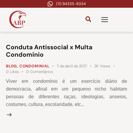
(11) 94335-8334
Conduta Antissocial x Multa
Condomínio
BLOG
,
CONDOMINIAL
7 de abril de 2017
2K
Views
0
Likes
0
Comentários
Viver em condomínio é um exercício diário de
democracia, afinal em um pequeno nicho habitam
pessoas de diferentes raças, ideologias, anseios,
costumes, cultura, escolaridade, etc.,