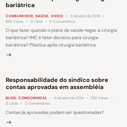
bariátrica
CONSUMIDOR
,
SAÚDE
,
VIDEO
8 de abril de 2019
882
Views
0
Likes
0
Comentários
O que fazer quando o plano de saúde negar a cirurgia
bariátrica? IMC é fator decisivo para cirurgia
bariátrica? Plástica após cirurgia bariátrica
Responsabilidade do síndico sobre
contas aprovadas em assembléia
BLOG
,
CONDOMINIAL
6 de abril de 2019
784
Views
0
Likes
3
Comentários
Contas já aprovadas podem ser questionadas?