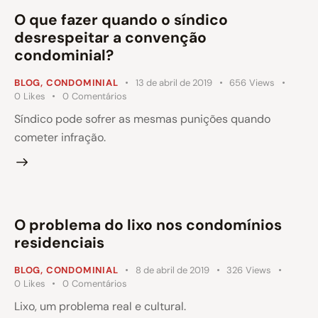
O que fazer quando o síndico
desrespeitar a convenção
condominial?
BLOG
,
CONDOMINIAL
13 de abril de 2019
656
Views
0
Likes
0
Comentários
Síndico pode sofrer as mesmas punições quando
cometer infração.
O problema do lixo nos condomínios
residenciais
BLOG
,
CONDOMINIAL
8 de abril de 2019
326
Views
0
Likes
0
Comentários
Lixo, um problema real e cultural.