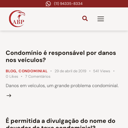
(11) 94335-8334
Condomínio é responsável por danos
nos veículos?
BLOG
,
CONDOMINIAL
29 de abril de 2019
541
Views
0
Likes
7
Comentários
Danos em veículos, um grande problema condominial.
É permitida a divulgação do nome do
devedor da taxa condominial?