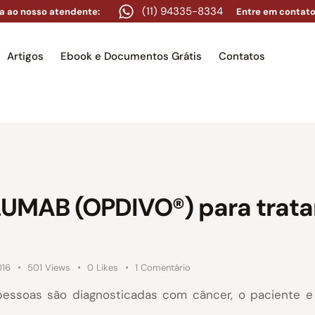
(11) 94335-8334
a ao nosso atendente:
Entre em contato
Artigos
Ebook e Documentos Grátis
Contatos
e
Equipe
Áreas de atuação
Artigos
Ebook e Docume
UMAB (OPDIVO®) para trata
016
501
Views
0
Likes
1
Comentário
essoas são diagnosticadas com câncer, o paciente e
.