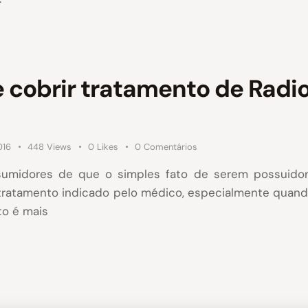
e cobrir tratamento de Rad
016
448
Views
0
Likes
0
Comentários
sumidores de que o simples fato de serem possuidor
 tratamento indicado pelo médico, especialmente quan
o é mais