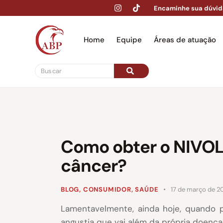
Encaminhe sua dúvid
Home
Equipe
Áreas de atuação
Hom
Como obter o NIVOL
câncer?
BLOG
,
CONSUMIDOR
,
SAÚDE
17 de março de 2
Lamentavelmente, ainda hoje, quando p
angustia que vai além da própria doença