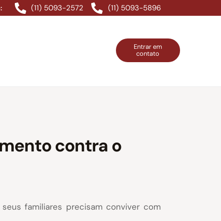
(11) 5093-2572
(11) 5093-5896
:
Entrar em
contato
ntos Grátis
Contatos
Entrar em contato
mento contra o
 seus familiares precisam conviver com