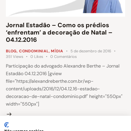
Jornal Estadão – Como os prédios
‘enfrentam’ a decoração de Natal –
04.12.2016
BLOG
,
CONDOMINIAL
,
MÍDIA
5 de dezembro de 2016
351
Views
0
Likes
0
Comentários
Participação do advogado Alexandre Berthe – Jornal
Estadão 04.12.2016 [gview
file="https://alexandreberthe.com.br/wp-
content/uploads/2016/12/04.12.16-estadao-
decoracao-de-natal-condominio.pdf" height="550px"
width="550px"]