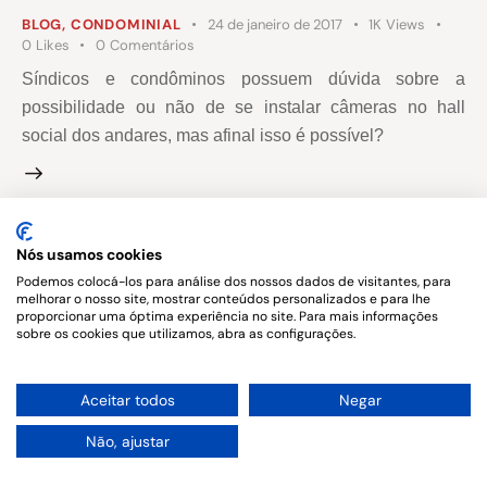
BLOG
,
CONDOMINIAL
24 de janeiro de 2017
1K
Views
0
Likes
0
Comentários
Síndicos e condôminos possuem dúvida sobre a
possibilidade ou não de se instalar câmeras no hall
social dos andares, mas afinal isso é possível?
Nós usamos cookies
Copyright © 2026. All rights reserved.
Podemos colocá-los para análise dos nossos dados de visitantes, para
melhorar o nosso site, mostrar conteúdos personalizados e para lhe
proporcionar uma óptima experiência no site. Para mais informações
sobre os cookies que utilizamos, abra as configurações.
1
Aceitar todos
Negar
Não, ajustar