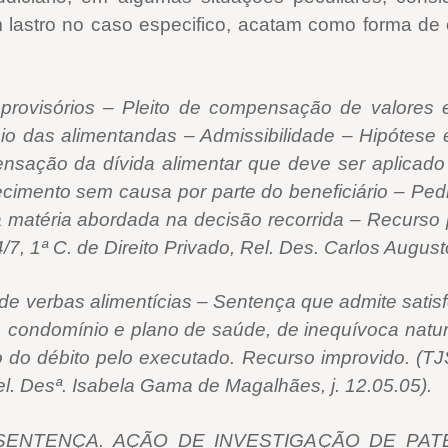
m lastro no caso especifico, acatam como forma
provisórios – Pleito de compensação de valore
io das alimentandas – Admissibilidade – Hipótese e
ensação da dívida alimentar que deve ser aplicad
uecimento sem causa por parte do beneficiário – Pe
 matéria abordada na decisão recorrida – Recurso p
7, 1ª C. de Direito Privado, Rel. Des. Carlos Augusto
de verbas alimentícias – Sentença que admite satis
U, condomínio e plano de saúde, de inequívoca natu
o do débito pelo executado. Recurso improvido. (TJ
Rel. Desª. Isabela Gama de Magalhães, j. 12.05.05).
ENTENÇA. AÇÃO DE INVESTIGAÇÃO DE PATERN