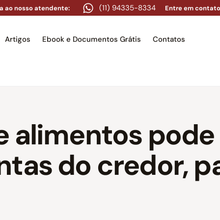
(11) 94335-8334
a ao nosso atendente:
Entre em contato
Artigos
Ebook e Documentos Grátis
Contatos
e
Equipe
Áreas de atuação
Artigos
Ebook e Docume
e alimentos pode
ntas do credor, 