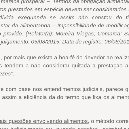
merece prosperar – Termos da obrigação alimentar 
tos prestados em espécie devem ser considerados 
ívida exequenda se assim não constou do títu
star da alimentanda – Impossibilidade de modificaç
provido. (Relator(a): Moreira Viegas; Comarca: S
o julgamento: 05/08/2015; Data de registro: 06/08/20
ue, por mais que exista a boa-fé do devedor ao real
is tendem a não considerar quitada a prestação ali
ezes
”.
 e com base nos entendimentos judiciais, parece q
 assim a eficiência da do termo que fixa os alimen
is questões envolvendo alimentos
, o método corre