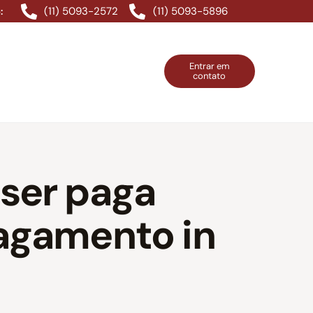
(11) 5093-2572
(11) 5093-5896
:
Entrar em
contato
ntos Grátis
Contatos
Entrar em contato
 ser paga
pagamento in