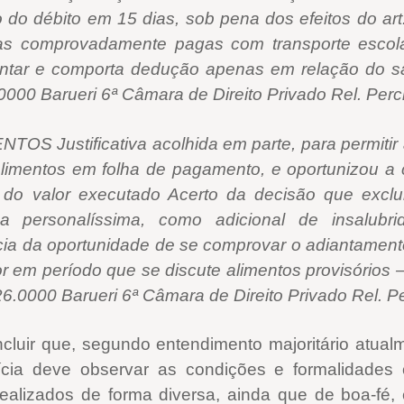
o débito em 15 dias, sob pena dos efeitos do art
as comprovadamente pagas com transporte escol
ntar e comporta dedução apenas em relação do sal
00 Barueri 6ª Câmara de Direito Privado Rel. Perci
S Justificativa acolhida em parte, para permitir
 alimentos em folha de pagamento, e oportunizou 
do valor executado Acerto da decisão que exclui
za personalíssima, como adicional de insalubri
ia da oportunidade de se comprovar o adiantamento
 em período que se discute alimentos provisórios –
.0000 Barueri 6ª Câmara de Direito Privado Rel. Per
cluir que, segundo entendimento majoritário atual
cia deve observar as condições e formalidades 
alizados de forma diversa, ainda que de boa-fé, es