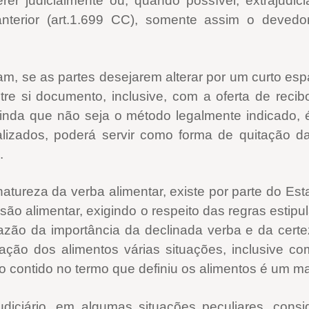
erer judicialmente ou, quando possível, extrajudi
anterior (art.1.699 CC), somente assim o deved
tam, se as partes desejarem alterar por um curto e
tre si documento, inclusive, com a oferta de recib
inda que não seja o método legalmente indicado,
alizados, poderá servir como forma de quitação d
.
 natureza da verba alimentar, existe por parte do 
são alimentar, exigindo o respeito das regras estip
razão da importância da declinada verba e da cer
ação dos alimentos várias situações, inclusive co
 contido no termo que definiu os alimentos é um ma
udiciário, em algumas situações peculiares, consi