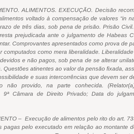
TO. ALIMENTOS. EXECUÇÃO. Decisão recorrida 
alimentos voltado à compensação de valores “in n
azo de três dias, sob pena de prisão. Prisão Civil
resta prejudicada ante o julgamento de Habeas Co
entar. Comprovantes apresentados como prova de p
r computados como mera liberalidade. Liberalidade
devidos e não pagos, sob pena de se alterar unilate
s. Questões atinentes ao valor da pensão fixada, as
ssibilidade e suas intercorrências que devem ser d
o não provido, na parte conhecida. (Relator(
: 9ª Câmara de Direito Privado; Data do julgame
O – Execução de alimentos pelo rito do art. 7
s pagas pelo executado em relação ao montante do