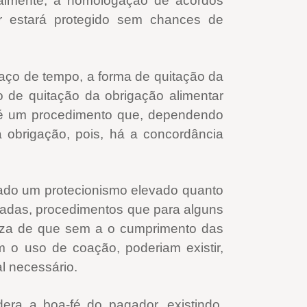
cialmente, a homologação de acordos
or estará protegido sem chances de
spaço de tempo, a forma de quitação da
o de quitação da obrigação alimentar
 é um procedimento que, dependendo
a obrigação, pois, há a concordância
Estado um protecionismo elevado quanto
uladas, procedimentos que para alguns
teza de que sem a o cumprimento das
m o uso de coação, poderiam existir,
l necessário.
dera a boa-fé do pagador, existindo,