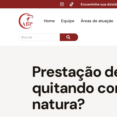
Encaminhe sua dúvid
Home
Equipe
Áreas de atuação
Hom
Prestação d
quitando co
natura?