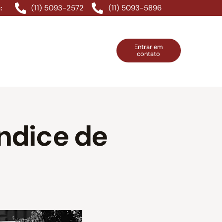
(11) 5093-2572
(11) 5093-5896
:
Entrar em
contato
ntos Grátis
Contatos
Entrar em contato
índice de