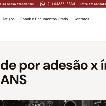
(11) 94335-8334
a ao nosso atendente:
Entre em contato
Artigos
Ebook e Documentos Grátis
Contatos
e
Equipe
Áreas de atuação
Artigos
Ebook e Docume
de por adesão x 
 ANS